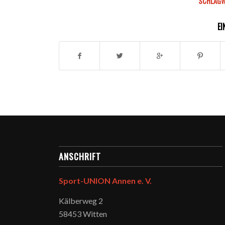
SCHLAGW
EI
ANSCHRIFT
Sport-UNION Annen e. V.
Kälberweg 2
58453 Witten