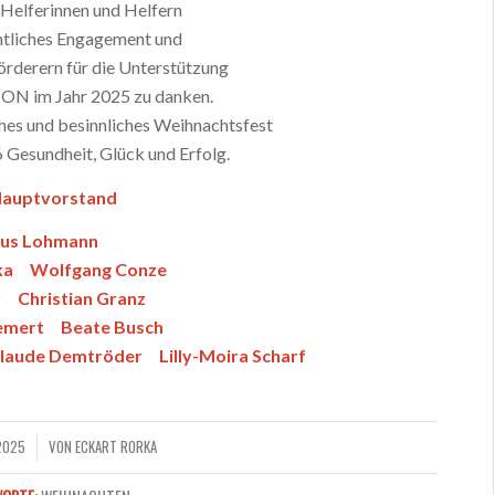
n Helferinnen und Helfern
amtliches Engagement und
örderern für die Unterstützung
ON im Jahr 2025 zu danken.
hes und besinnliches Weihnachtsfest
6 Gesundheit, Glück und Erfolg.
Hauptvorstand
aus Lohmann
rka Wolfgang Conze
 Christian Granz
emert Beate Busch
aude Demtröder Lilly-Moira Scharf
2025
VON
ECKART RORKA