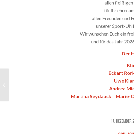
allen fleißige
für ihr ehren
allen Freunden und F
unserer Sport-UNI
Wir wünschen Euch ein fro
und für das Jahr 202
Der 
Kl
Eckart Ro
Uwe Klar
Unser neuer Vorstand – Stand
08.05.2025
Andrea Mi
Martina Seydaack Marie-Cl
17. DEZEMBER 
/