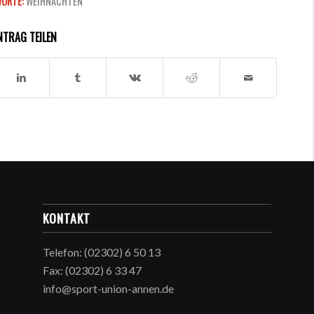
ORTE:
WEIHNACHTEN
NTRAG TEILEN
KONTAKT
Telefon: (02302) 6 50 13
Fax: (02302) 6 33 47
info@sport-union-annen.de