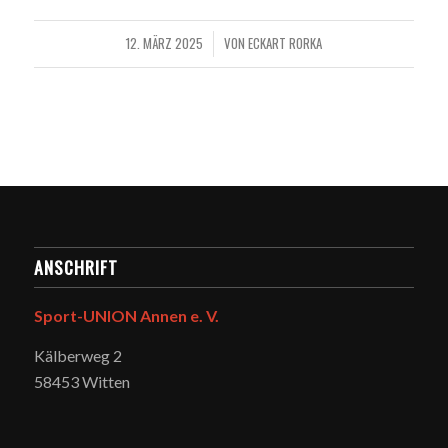
12. MÄRZ 2025
VON
ECKART RORKA
/
ANSCHRIFT
Sport-UNION Annen e. V.
Kälberweg 2
58453 Witten