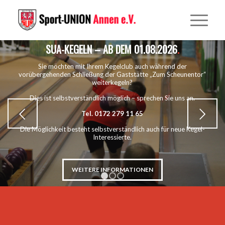
SUA-KEGELN – AB DEM 01.08.2026
.
Sie möchten mit Ihrem Kegelclub auch während der
vorübergehenden Schließung der Gaststätte „Zum Scheunentor“
weiterkegeln?
Dies ist selbstverständlich möglich – sprechen Sie uns an.
Weiter
Tel. 0172 279 11 65
Die Möglichkeit besteht selbstverständlich auch für neue Kegel-
Interessierte.
WEITERE INFORMATIONEN
1
2
3